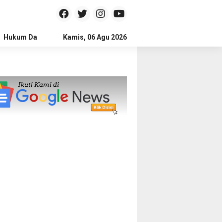
Hukum Dan Kriminal
Kamis, 06 Agu 2026
Politik
Pendidikan
Gaya hidup
Na