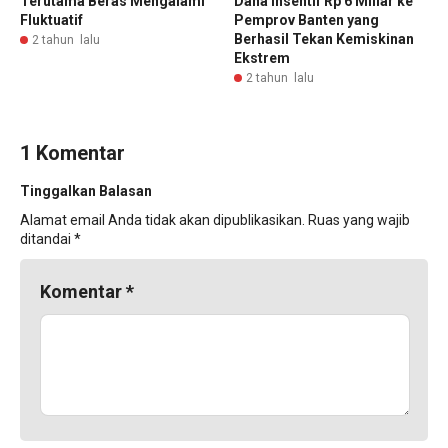
Terutama Beras Mengalami
Dana Insentif Rp 6 Miliar ke
Fluktuatif
Pemprov Banten yang
Berhasil Tekan Kemiskinan
2 tahun lalu
Ekstrem
2 tahun lalu
1 Komentar
Tinggalkan Balasan
Alamat email Anda tidak akan dipublikasikan.
Ruas yang wajib
ditandai
*
Komentar
*