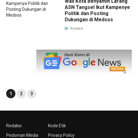
Wali Kota Benyamin Larang
ASN Tangsel Ikut Kampenye
Politik dan Posting
Dukungan di Medsos
Redaksi
1
2
3
Redaksi
Kode Etik
Pedoman Media
Privacy Policy