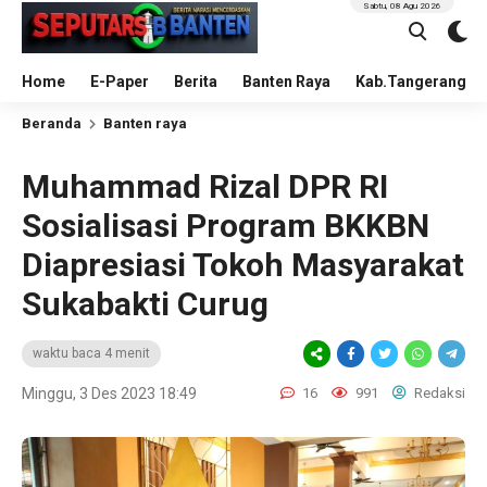
Sabtu, 08 Agu 2026
Home
E-Paper
Berita
Banten Raya
Kab.Tangerang
Beranda
Banten raya
Muhammad Rizal DPR RI
Sosialisasi Program BKKBN
Diapresiasi Tokoh Masyarakat
Sukabakti Curug
waktu baca 4 menit
Minggu, 3 Des 2023 18:49
16
991
Redaksi