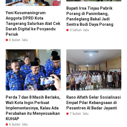
Bupati Irna Tinjau Pabrik
Yeni Kusumaningrum
Porang di Panimbang,
Anggota DPRD Kota
Pandeglang Bakal Jadi
Tangerang Salurkan Alat Cek
Sentra Budi Daya Porang
Darah Digital ke Posyandu
3 tahun lalu
Periuk
6 bulan lalu
Perda 7 dan 8 Masih Berlaku,
Rano Alfath Gelar Sosialisasi
Wali Kota Ingin Perkuat
Empat Pilar Kebangsaan di
Implementasinya, Kalau Ada
Pesantren Al Badar Jayanti
Perubahan itu Menyesuaikan
7 bulan lalu
KUHAP
6 bulan lalu