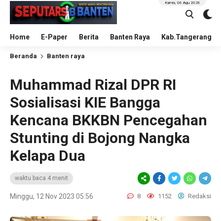
Kamis, 06 Agu 2026
Home
E-Paper
Berita
Banten Raya
Kab.Tangerang
Beranda
Banten raya
Muhammad Rizal DPR RI
Sosialisasi KIE Bangga
Kencana BKKBN Pencegahan
Stunting di Bojong Nangka
Kelapa Dua
waktu baca 4 menit
Minggu, 12 Nov 2023 05:56
8
1152
Redaksi