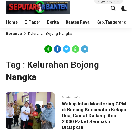
Minggu, 09 Agu 2026
Home
E-Paper
Berita
Banten Raya
Kab.Tangerang
Beranda
Kelurahan Bojong Nangka
Tag : Kelurahan Bojong
Nangka
5 bulan lalu
Wabup Intan Monitoring GPM
di Bonang Kecamatan Kelapa
Dua, Camat Dadang: Ada
2.000 Paket Sembako
Disiapkan