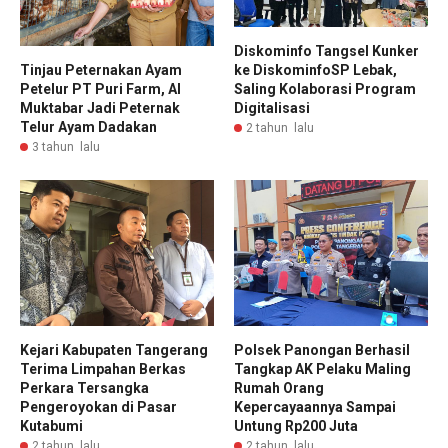
Diskominfo Tangsel Kunker
ke DiskominfoSP Lebak,
Tinjau Peternakan Ayam
Saling Kolaborasi Program
Petelur PT Puri Farm, Al
Digitalisasi
Muktabar Jadi Peternak
Telur Ayam Dadakan
2 tahun lalu
3 tahun lalu
Kejari Kabupaten Tangerang
Polsek Panongan Berhasil
Terima Limpahan Berkas
Tangkap AK Pelaku Maling
Perkara Tersangka
Rumah Orang
Pengeroyokan di Pasar
Kepercayaannya Sampai
Kutabumi
Untung Rp200 Juta
2 tahun lalu
2 tahun lalu