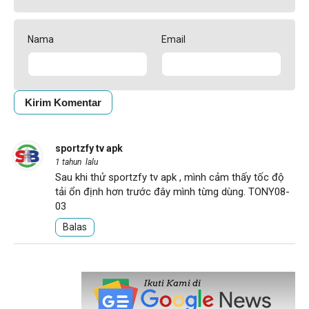
Nama
Email
sportzfy tv apk
1 tahun lalu
Sau khi thử
sportzfy tv apk
, mình cảm thấy tốc độ
tải ổn định hơn trước đây mình từng dùng. TONY08-
03
Balas