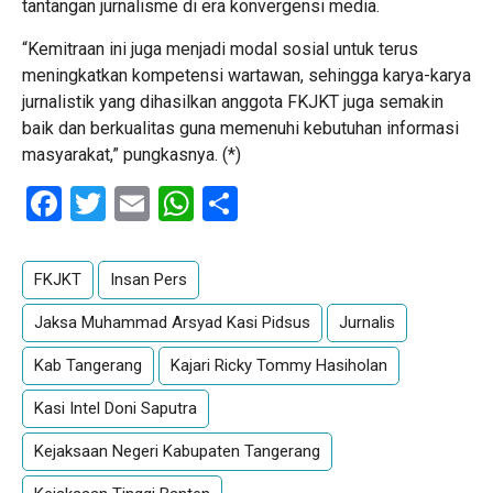
tantangan jurnalisme di era konvergensi media.
“Kemitraan ini juga menjadi modal sosial untuk terus
meningkatkan kompetensi wartawan, sehingga karya-karya
jurnalistik yang dihasilkan anggota FKJKT juga semakin
baik dan berkualitas guna memenuhi kebutuhan informasi
masyarakat,” pungkasnya. (*)
Facebook
Twitter
Email
WhatsApp
Share
FKJKT
Insan Pers
Jaksa Muhammad Arsyad Kasi Pidsus
Jurnalis
Kab Tangerang
Kajari Ricky Tommy Hasiholan
Kasi Intel Doni Saputra
Kejaksaan Negeri Kabupaten Tangerang