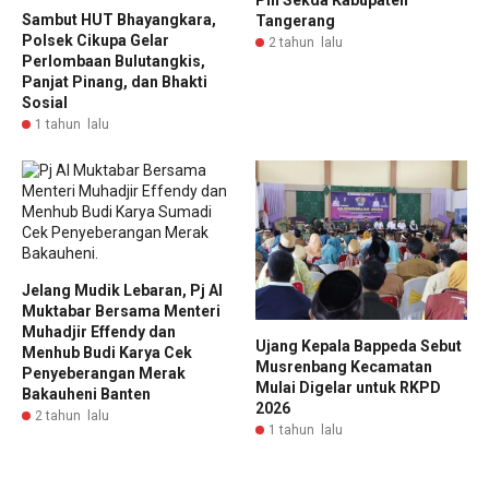
Plh Sekda Kabupaten
Sambut HUT Bhayangkara,
Tangerang
Polsek Cikupa Gelar
2 tahun lalu
Perlombaan Bulutangkis,
Panjat Pinang, dan Bhakti
Sosial
1 tahun lalu
Jelang Mudik Lebaran, Pj Al
Muktabar Bersama Menteri
Muhadjir Effendy dan
Ujang Kepala Bappeda Sebut
Menhub Budi Karya Cek
Musrenbang Kecamatan
Penyeberangan Merak
Mulai Digelar untuk RKPD
Bakauheni Banten
2026
2 tahun lalu
1 tahun lalu