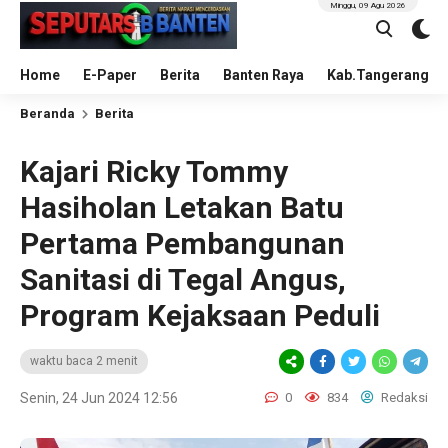
Minggu, 09 Agu 2026
Home
E-Paper
Berita
Banten Raya
Kab.Tangerang
Beranda
Berita
Kajari Ricky Tommy
Hasiholan Letakan Batu
Pertama Pembangunan
Sanitasi di Tegal Angus,
Program Kejaksaan Peduli
waktu baca 2 menit
Senin, 24 Jun 2024 12:56
0
834
Redaksi