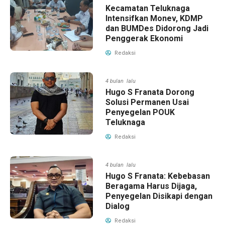
Kecamatan Teluknaga
Intensifkan Monev, KDMP
dan BUMDes Didorong Jadi
Penggerak Ekonomi
Redaksi
4 bulan lalu
Hugo S Franata Dorong
Solusi Permanen Usai
Penyegelan POUK
Teluknaga
Redaksi
4 bulan lalu
Hugo S Franata: Kebebasan
Beragama Harus Dijaga,
Penyegelan Disikapi dengan
Dialog
Redaksi