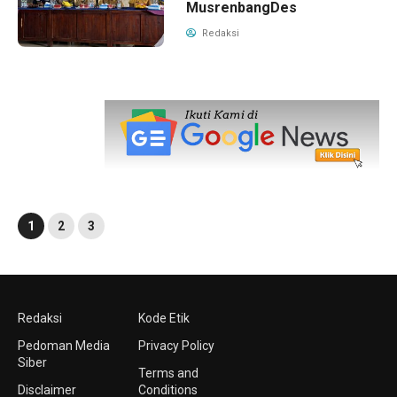
MusrenbangDes
Redaksi
1
2
3
Redaksi
Kode Etik
Pedoman Media
Privacy Policy
Siber
Terms and
Disclaimer
Conditions