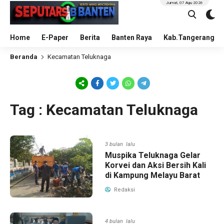
Jumat, 07 Agu 2026
Home
E-Paper
Berita
Banten Raya
Kab.Tangerang
Beranda
Kecamatan Teluknaga
Tag : Kecamatan Teluknaga
3 bulan lalu
Muspika Teluknaga Gelar
Korvei dan Aksi Bersih Kali
di Kampung Melayu Barat
Redaksi
4 bulan lalu