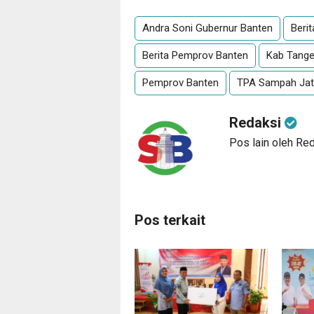
Andra Soni Gubernur Banten
Beri
Berita Pemprov Banten
Kab Tange
Pemprov Banten
TPA Sampah Jati
Redaksi
Pos lain oleh Re
Pos terkait