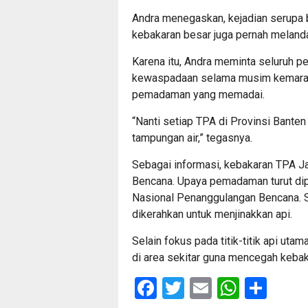
Andra menegaskan, kejadian serupa b
kebakaran besar juga pernah meland
Karena itu, Andra meminta seluruh p
kewaspadaan selama musim kemarau
pemadaman yang memadai.
“Nanti setiap TPA di Provinsi Bante
tampungan air,” tegasnya.
Sebagai informasi, kebakaran TPA Jat
Bencana. Upaya pemadaman turut dip
Nasional Penanggulangan Bencana. 
dikerahkan untuk menjinakkan api.
Selain fokus pada titik-titik api ut
di area sekitar guna mencegah kebak
Facebook
Twitter
Email
Whats
Sha