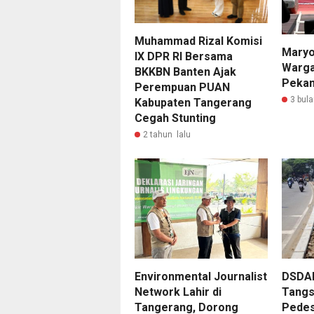
Muhammad Rizal Komisi
Maryo
IX DPR RI Bersama
Warga
BKKBN Banten Ajak
Pekan
Perempuan PUAN
3 bula
Kabupaten Tangerang
Cegah Stunting
2 tahun lalu
Environmental Journalist
DSDA
Network Lahir di
Tangse
Tangerang, Dorong
Pedest