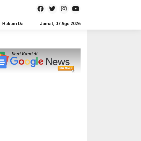
Hukum Dan Kriminal
Jumat, 07 Agu 2026
Politik
Pendidikan
Gaya hidup
Na