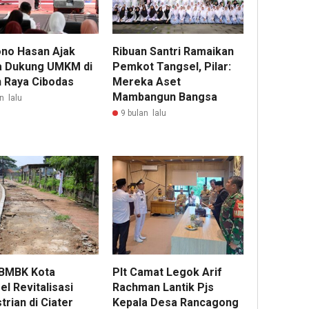
no Hasan Ajak
Ribuan Santri Ramaikan
 Dukung UMKM di
Pemkot Tangsel, Pilar:
 Raya Cibodas
Mereka Aset
Mambangun Bangsa
n lalu
9 bulan lalu
BMBK Kota
Plt Camat Legok Arif
l Revitalisasi
Rachman Lantik Pjs
rian di Ciater
Kepala Desa Rancagong