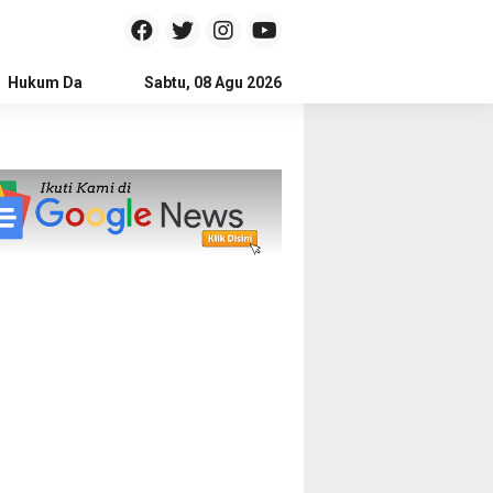
Hukum Dan Kriminal
Sabtu, 08 Agu 2026
Politik
Pendidikan
Gaya hidup
Na