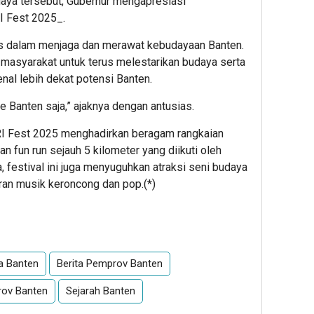
daya tersebut, Gubernur mengapresiasi
I Fest 2025_.
egis dalam menjaga dan merawat kebudayaan Banten.
masyarakat untuk terus melestarikan budaya serta
l lebih dekat potensi Banten.
ke Banten saja,” ajaknya dengan antusias.
RRI Fest 2025 menghadirkan beragam rangkaian
n fun run sejauh 5 kilometer yang diikuti oleh
a, festival ini juga menyuguhkan atraksi seni budaya
uran musik keroncong dan pop.(*)
App
re
ta Banten
Berita Pemprov Banten
ov Banten
Sejarah Banten