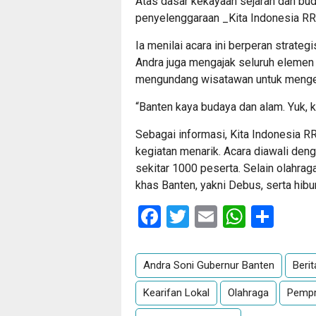
​Atas dasar kekayaan sejarah dan bu
penyelenggaraan _Kita Indonesia RR
Ia menilai acara ini berperan strat
Andra juga mengajak seluruh elemen 
mengundang wisatawan untuk mengena
​“Banten kaya budaya dan alam. Yuk, 
​Sebagai informasi, Kita Indonesia 
kegiatan menarik. Acara diawali denga
sekitar 1000 peserta. Selain olahrag
khas Banten, yakni Debus, serta hib
Facebook
Twitter
Email
Whats
Sha
Andra Soni Gubernur Banten
Beri
Kearifan Lokal
Olahraga
Pempr