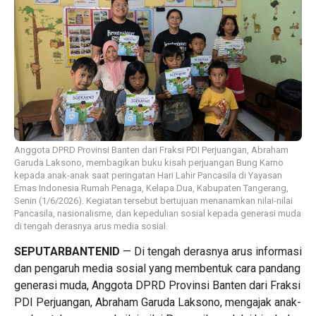
Anggota DPRD Provinsi Banten dari Fraksi PDI Perjuangan, Abraham
Garuda Laksono, membagikan buku kisah perjuangan Bung Karno
kepada anak-anak saat peringatan Hari Lahir Pancasila di Yayasan
Emas Indonesia Rumah Penaga, Kelapa Dua, Kabupaten Tangerang,
Senin (1/6/2026). Kegiatan tersebut bertujuan menanamkan nilai-nilai
Pancasila, nasionalisme, dan kepedulian sosial kepada generasi muda
di tengah derasnya arus media sosial.
SEPUTARBANTENID
— Di tengah derasnya arus informasi
dan pengaruh media sosial yang membentuk cara pandang
generasi muda, Anggota DPRD Provinsi Banten dari Fraksi
PDI Perjuangan, Abraham Garuda Laksono, mengajak anak-