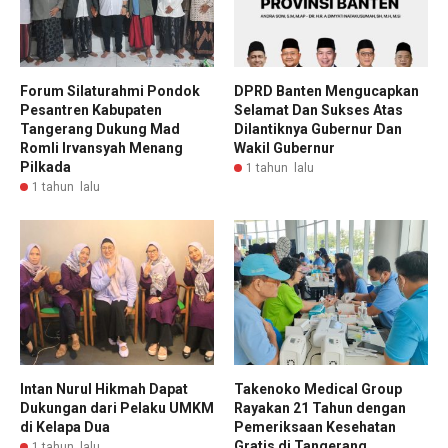
Forum Silaturahmi Pondok
DPRD Banten Mengucapkan
Pesantren Kabupaten
Selamat Dan Sukses Atas
Tangerang Dukung Mad
Dilantiknya Gubernur Dan
Romli Irvansyah Menang
Wakil Gubernur
Pilkada
1 tahun lalu
1 tahun lalu
Intan Nurul Hikmah Dapat
Takenoko Medical Group
Dukungan dari Pelaku UMKM
Rayakan 21 Tahun dengan
di Kelapa Dua
Pemeriksaan Kesehatan
Gratis di Tangerang
1 tahun lalu