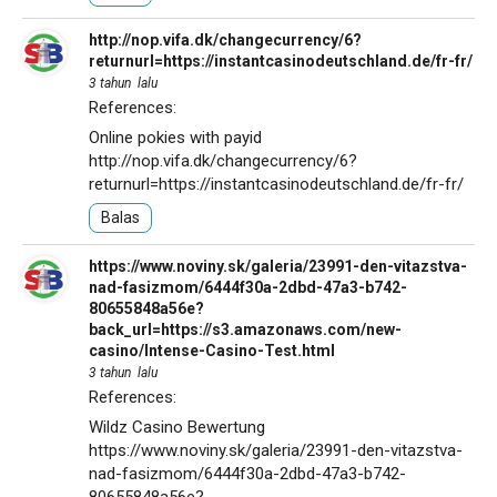
http://nop.vifa.dk/changecurrency/6?
returnurl=https://instantcasinodeutschland.de/fr-fr/
3 tahun lalu
References:
Online pokies with payid
http://nop.vifa.dk/changecurrency/6?
returnurl=https://instantcasinodeutschland.de/fr-fr/
Balas
https://www.noviny.sk/galeria/23991-den-vitazstva-
nad-fasizmom/6444f30a-2dbd-47a3-b742-
80655848a56e?
back_url=https://s3.amazonaws.com/new-
casino/Intense-Casino-Test.html
3 tahun lalu
References:
Wildz Casino Bewertung
https://www.noviny.sk/galeria/23991-den-vitazstva-
nad-fasizmom/6444f30a-2dbd-47a3-b742-