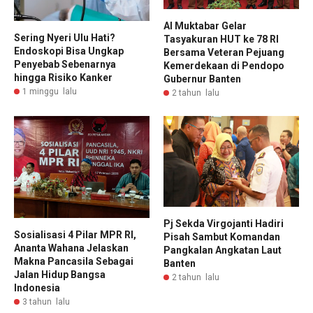
Al Muktabar Gelar
Sering Nyeri Ulu Hati?
Tasyakuran HUT ke 78 RI
Endoskopi Bisa Ungkap
Bersama Veteran Pejuang
Penyebab Sebenarnya
Kemerdekaan di Pendopo
hingga Risiko Kanker
Gubernur Banten
1 minggu lalu
2 tahun lalu
Pj Sekda Virgojanti Hadiri
Sosialisasi 4 Pilar MPR RI,
Pisah Sambut Komandan
Ananta Wahana Jelaskan
Pangkalan Angkatan Laut
Makna Pancasila Sebagai
Banten
Jalan Hidup Bangsa
2 tahun lalu
Indonesia
3 tahun lalu