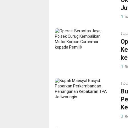
Ju
R
1 bu
Op
Ke
ke
R
1 bu
Bu
Pe
Ke
R