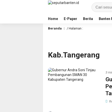
Home
E-Paper
Berita
Banten 
Beranda
/ Halaman :
Kab.Tangerang
3 mi
Gu
Pe
Ta
R