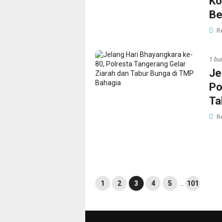
Ko
Be
R
1 bu
Je
Po
Ta
R
1
2
3
4
5
…
101