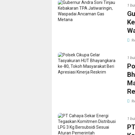
1 bu
Gu
Ke
Wa
R
1 bu
Po
Bh
Ma
Re
R
1 bu
PT