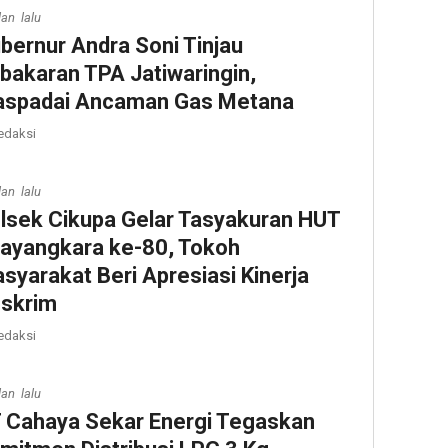
lan lalu
bernur Andra Soni Tinjau
bakaran TPA Jatiwaringin,
spadai Ancaman Gas Metana
edaksi
lan lalu
lsek Cikupa Gelar Tasyakuran HUT
ayangkara ke-80, Tokoh
syarakat Beri Apresiasi Kinerja
skrim
edaksi
lan lalu
 Cahaya Sekar Energi Tegaskan