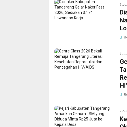
1 bu
Di
Na
Lo
R
1 bu
Ge
Ta
Re
HI
R
1 bu
Ke
Ok