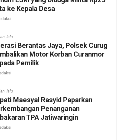
ta ke Kepala Desa
edaksi
lan lalu
erasi Berantas Jaya, Polsek Curug
mbalikan Motor Korban Curanmor
pada Pemilik
edaksi
lan lalu
pati Maesyal Rasyid Paparkan
rkembangan Penanganan
bakaran TPA Jatiwaringin
edaksi