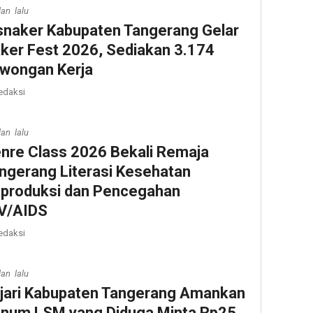
lan lalu
snaker Kabupaten Tangerang Gelar
ker Fest 2026, Sediakan 3.174
wongan Kerja
edaksi
lan lalu
nre Class 2026 Bekali Remaja
ngerang Literasi Kesehatan
produksi dan Pencegahan
V/AIDS
edaksi
lan lalu
jari Kabupaten Tangerang Amankan
num LSM yang Diduga Minta Rp25