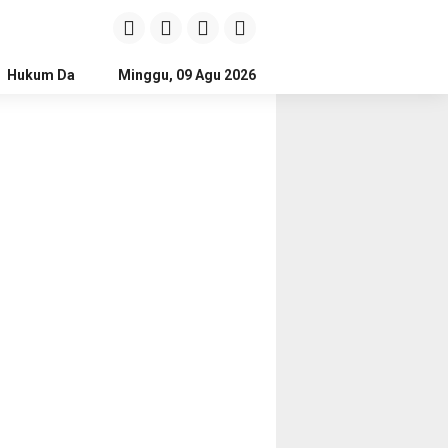
Hukum Dan Kriminal
Minggu, 09 Agu 2026
Politik
Pendidikan
Gaya hidup
Na