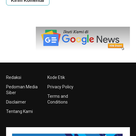
Redaksi
Kode Etik
Pedoman Media
Privacy Policy
Siber
Terms and
Disclaimer
Conditions
Tentang Kami