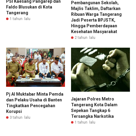
PSI Kaesang Pangarep dan
Pembangunan Sekolah,
Faldo Blusukan di Kota
Majlis Taklim, Daftarkan
Tangerang
Ribuan Warga Tangerang
1 tahun lalu
Jadi Peserta BPJSTK,
Hingga Pemberdayaan
Kesehatan Masyarakat
2 tahun lalu
Pj Al Muktabar Minta Pemda
Jajaran Polres Metro
dan Pelaku Usaha di Banten
Tangerang Kota Dalam
Tingkatkan Pencegahan
Sepekan Tangkap 6
Korupsi
Tersangka Narkotika
3 tahun lalu
1 tahun lalu