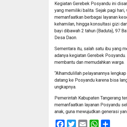
Kegiatan Gerebek Posyandu ini disam
yang memiliki balita. Sejak pagi har
memanfaatkan berbagai layanan kese
kehamilan, hingga konsultasi gizi d
bayi dibawah 2 tahun (Baduta), 97 Ba
Desa Daon.
Sementara itu, salah satu ibu yang m
adanya kegiatan Gerebek Posyandu. I
membantu dan memudahkan warga.
“Alhamdulillah pelayanannya lengkap
datang ke Posyandu karena bisa lang
ungkapnya.
Pemerintah Kabupaten Tangerang te
memanfaatkan layanan Posyandu seb
anak, guna mewujudkan generasi yang
Facebook
Twitter
Email
Whats
Sha