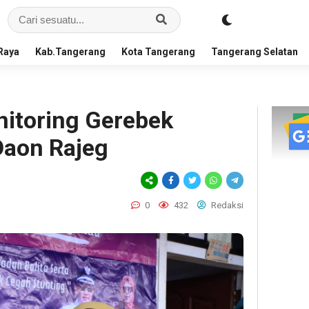
Raya
Kab.Tangerang
Kota Tangerang
Tangerang Selatan
itoring Gerebek
Daon Rajeg
0
432
Redaksi