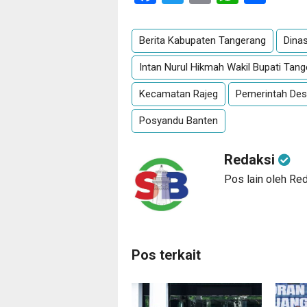
Berita Kabupaten Tangerang
Dina
Intan Nurul Hikmah Wakil Bupati Tan
Kecamatan Rajeg
Pemerintah Des
Posyandu Banten
Redaksi
Pos lain oleh Re
Pos terkait