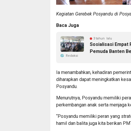
Kegiatan Gerebek Posyandu di Posya
Baca Juga
3 tahun lalu
Sosialisasi Empat 
Pemuda Banten Be
Redaksi
Ia menambahkan, kehadiran pemerint
diharapkan dapat meningkatkan kesad
Posyandu.
Menurutnya, Posyandu memiliki per
perkembangan anak serta menjaga k
“Posyandu memiliki peran yang strate
hamil dan balita juga kita berikan P