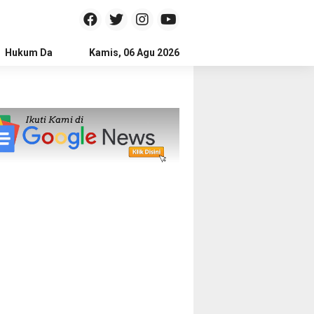
Hukum Dan Kriminal
Kamis, 06 Agu 2026
Politik
Pendidikan
Gaya hidup
Na