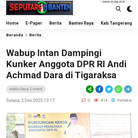
Kamis, 06 Agu 2026
Home
E-Paper
Berita
Banten Raya
Kab.Tangerang
Beranda
Berita
Wabup Intan Dampingi
Kunker Anggota DPR RI Andi
Achmad Dara di Tigaraksa
waktu baca 2 menit
Selasa, 2 Des 2025 13:17
0
414
Redaksi