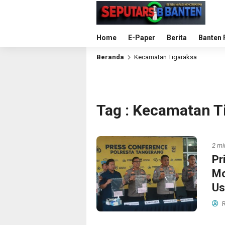
Home
E-Paper
Berita
Banten 
Beranda
Kecamatan Tigaraksa
Tag : Kecamatan T
2 mi
Pr
Mo
Us
R