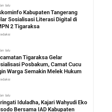
lan lalu
skominfo Kabupaten Tangerang
lar Sosialisasi Literasi Digital di
PN 2 Tigaraksa
edaksi
lan lalu
camatan Tigaraksa Gelar
sialisasi Posbakum, Camat Cucu
gin Warga Semakin Melek Hukum
edaksi
lan lalu
ringati Iduladha, Kajari Wahyudi Eko
sodo Bersama IAD Kabupaten