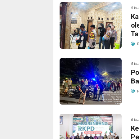
5 bu
Ka
ol
Ta
R
5 bu
Po
Ba
R
6 bu
Ke
Pe