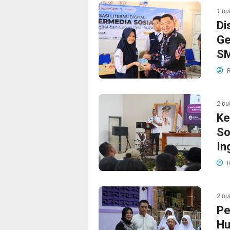
1 bu
Di
Ge
SM
R
2 bu
Ke
So
In
R
2 bu
Pe
Hu