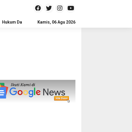
Hukum Dan Kriminal
Kamis, 06 Agu 2026
Politik
Pendidikan
Gaya hidup
Na