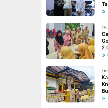
Ta
R
5 bu
Ca
Ge
2.
R
5 bu
Ka
Kr
Bu
R