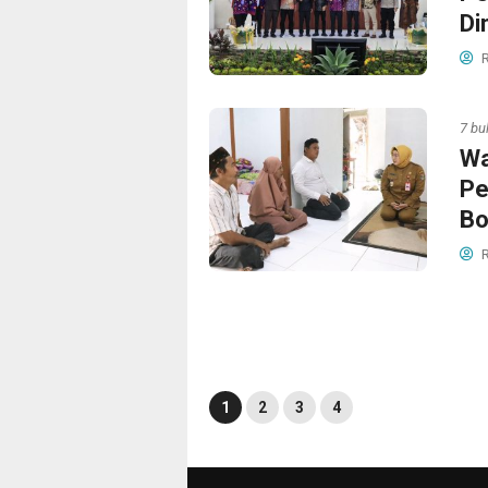
Di
R
7 bu
Wa
Pe
Bo
R
1
2
3
4