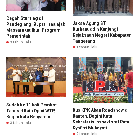
Cegah Stunting di
Jaksa Agung ST
Pandeglang, Bupati Irna ajak
Burhanuddin Kunjungi
Masyarakat Ikuti Program
Kejaksaan Negeri Kabupaten
Pemerintah
Tangerang
3 tahun lalu
1 tahun lalu
Sudah ke 11 kali Pemkot
Bus KPK Akan Roadshow di
Tangsel Raih Opini WTP,
Banten, Begini Kata
Begini kata Benyamin
Sekretaris Inspektorat Ratu
3 tahun lalu
Syafitri Muhayati
2 tahun lalu