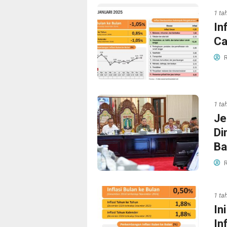
1 ta
In
Ca
R
1 ta
Je
Di
Ba
R
1 ta
In
In