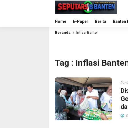
Home
E-Paper
Berita
Banten 
Beranda
Inflasi Banten
Tag : Inflasi Bante
2 mi
Di
Ge
da
R