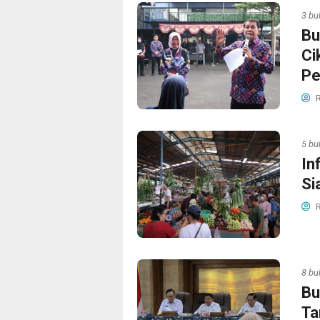
3 bu
Bu
Ci
Pe
R
5 bu
In
Si
R
8 bu
Bu
Ta