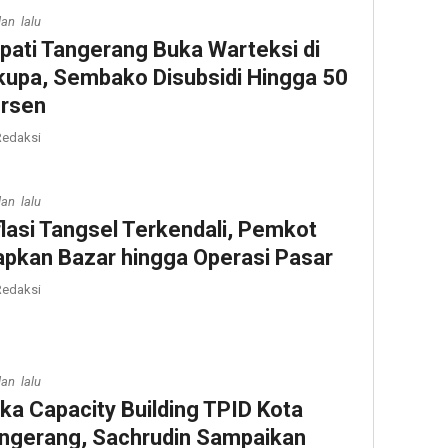
lan lalu
pati Tangerang Buka Warteksi di
kupa, Sembako Disubsidi Hingga 50
rsen
edaksi
lan lalu
flasi Tangsel Terkendali, Pemkot
apkan Bazar hingga Operasi Pasar
edaksi
lan lalu
ka Capacity Building TPID Kota
ngerang, Sachrudin Sampaikan