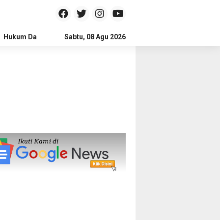
Hukum Dan Kriminal
Sabtu, 08 Agu 2026
Politik
Pendidikan
Gaya hidup
Na