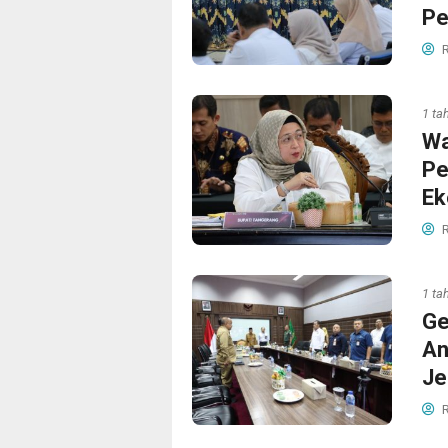
Pe
R
1 ta
Wa
Pe
Ek
R
1 ta
Ge
An
Je
R