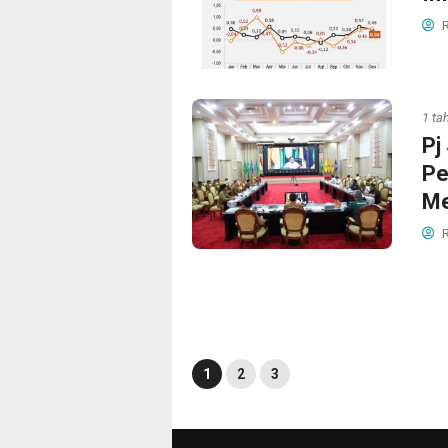
R
1 ta
Pj
Pe
Me
R
1
2
3