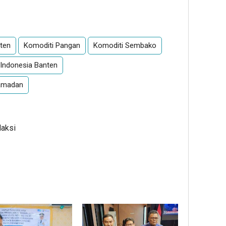
App
re
nten
Komoditi Pangan
Komoditi Sembako
 Indonesia Banten
amadan
daksi