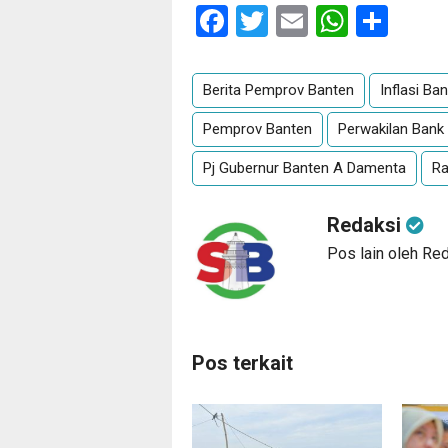
Facebook
Twitter
Email
Whats
Sha
Berita Pemprov Banten
Inflasi Ba
Pemprov Banten
Perwakilan Bank
Pj Gubernur Banten A Damenta
R
Redaksi
Pos lain oleh Re
Pos terkait