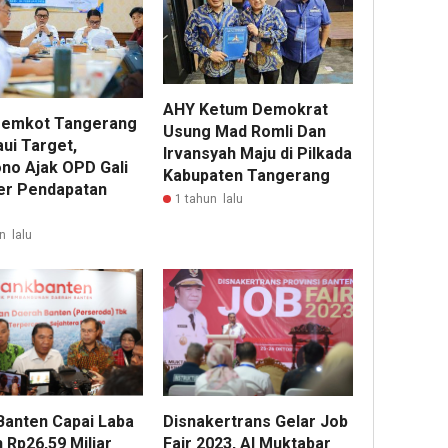
AHY Ketum Demokrat
emkot Tangerang
Usung Mad Romli Dan
ui Target,
Irvansyah Maju di Pilkada
no Ajak OPD Gali
Kabupaten Tangerang
r Pendapatan
1 tahun lalu
n lalu
Banten Capai Laba
Disnakertrans Gelar Job
 Rp26,59 Miliar
Fair 2023, Al Muktabar