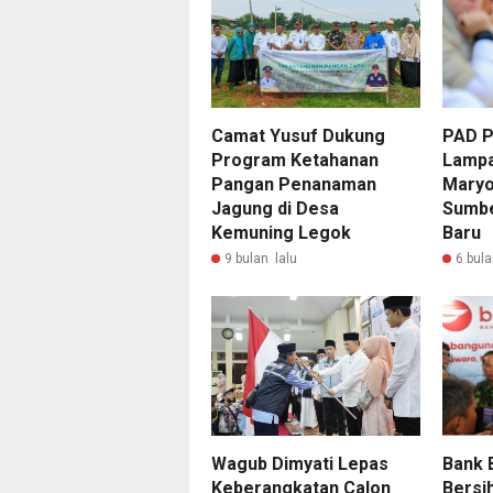
Camat Yusuf Dukung
PAD P
Program Ketahanan
Lampa
Pangan Penanaman
Maryo
Jagung di Desa
Sumbe
Kemuning Legok
Baru
9 bulan lalu
6 bula
Wagub Dimyati Lepas
Bank 
Keberangkatan Calon
Bersih