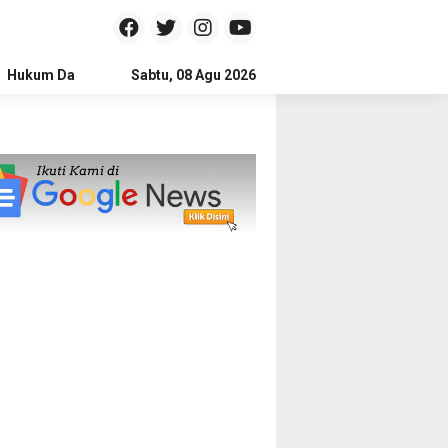
Hukum Dan Kriminal
Sabtu, 08 Agu 2026
Politik
Pendidikan
Gaya hidup
Na