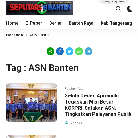
Kamis, 06 Agu 2026
Home
E-Paper
Berita
Banten Raya
Kab.Tangerang
Beranda
ASN Banten
Tag : ASN Banten
3 bulan lalu
Sekda Deden Apriandhi
Tegaskan Misi Besar
KORPRI: Satukan ASN,
Tingkatkan Pelayanan Publik
Redaksi