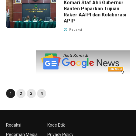
Komari Staf Ahli Gubernur
Banten Paparkan Tujuan
Raker AAIPI dan Kolaborasi
APIP
Redaksi
1
2
3
4
Redaksi
Kode Etik
Pedoman Media
Privacy Policy