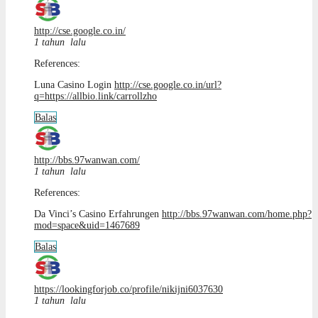
http://cse.google.co.in/
1 tahun lalu
References:
Luna Casino Login
http://cse.google.co.in/url?
q=https://allbio.link/carrollzho
Balas
http://bbs.97wanwan.com/
1 tahun lalu
References:
Da Vinci’s Casino Erfahrungen
http://bbs.97wanwan.com/home.php?
mod=space&uid=1467689
Balas
https://lookingforjob.co/profile/nikijni6037630
1 tahun lalu