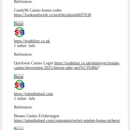
References:
Candy96 Casino bonus codes
https://lookingforjob.co/profile/nikijni6037630
Balas
https://tradelinx.co.uk
1 tahun lalu
References:
Quickwin Casino Login
https://tradelinx.co.uk/employer/instant-
casino-bewertung-2025-betrug-oder-seri%C3%B6s
?
Balas
https://talenthubsol.com
1 tahun lalu
References:
Betano Casino Erfahrungen
https://talenthubsol.com/companies/sofort-spielen-bonus-sichern/
Balas