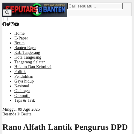
Home
E-Paper
Berita
Banten Raya
Kab.Tangerang
Kota Tangerang
Tangerang Selatan
Hukum Dan Kriminal
Politik
Pendidikan
Gaya hidup
Nasional
Olahraga
Otomotif
Tips & Trik
Minggu, 09 Agu 2026
Beranda
Berita
Rano Alfath Lantik Pengurus DPD