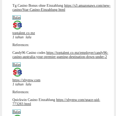
Tg.Casino Bonus ohne Einzahlung
https://s3.amazonaws.com/new-
casino/Star-Casino-Einzahlung.html
Balas
toptalent.co.mz
1 tahun lalu
References:
Candy96 Casino codes
https://toptalent.co.mz/employer/candy96-
casino-australia-your-premier-gaming-destination-down-under-2
Balas
https://xbymw.com
1 tahun lalu
References:
Quickwin Casino Einzahlung
https://xbymw.com/space-uid-
773283.html
Balas