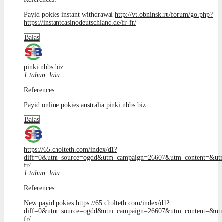
Payid pokies instant withdrawal
http://vt.obninsk.ru/forum/go.php?
https://instantcasinodeutschland.de/fr-fr/
Balas
pinki.nbbs.biz
1 tahun lalu
References:
Payid online pokies australia
pinki.nbbs.biz
Balas
https://65.cholteth.com/index/d1?
diff=0&utm_source=ogdd&utm_campaign=26607&utm_content=&utm_cl
fr/
1 tahun lalu
References:
New payid pokies
https://65.cholteth.com/index/d1?
diff=0&utm_source=ogdd&utm_campaign=26607&utm_content=&utm_cl
fr/