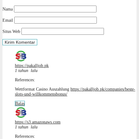
Nama
Email
Situs Web
https://pakalljob.pk
1 tahun lalu
References:
Wettformat Casino Auszahlung
https://pakalljob.pk/companies/beste-
slots-und-willkommensbonus/
Balas
https://s3.amazonaws.com
1 tahun lalu
References: