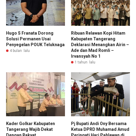
Hugo S Franata Dorong
Ribuan Relawan Kopi Hitam
Solusi Permanen Usai
Kabupaten Tangerang
Penyegelan POUK Teluknaga
Deklarasi Menangkan Airin –
Ade dan Mad Romli –
4 bulan lalu
Irvansyah No 1
1 tahun lalu
Kader Golkar Kabupaten
Pj Bupati Andi Ony Bersama
Tangerang Wajib Dekat
Ketua DPRD Muhamad Amud
Dengan Rakyat
Peringati Hari Pahlawan di