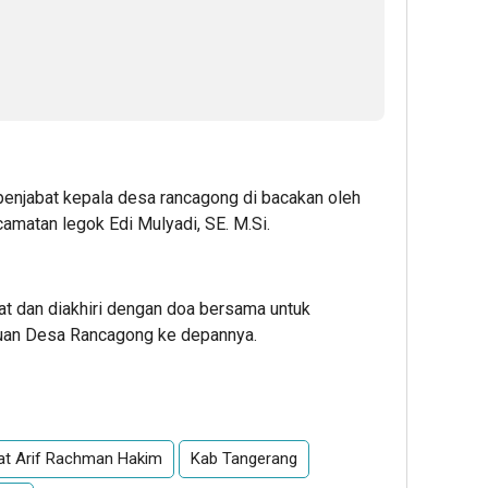
penjabat kepala desa rancagong di bacakan oleh
atan legok Edi Mulyadi, SE. M.Si.
t dan diakhiri dengan doa bersama untuk
juan Desa Rancagong ke depannya.
App
re
t Arif Rachman Hakim
Kab Tangerang