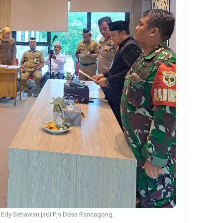
 Edy Setiawan jadi Pjs Desa Rancagong.