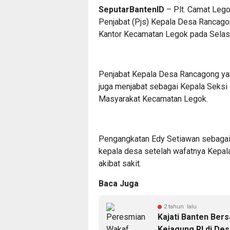
SeputarBantenID
– Plt. Camat Legok
Penjabat (Pjs) Kepala Desa Rancago
Kantor Kecamatan Legok pada Selasa,
Penjabat Kepala Desa Rancagong yang
juga menjabat sebagai Kepala Seksi 
Masyarakat Kecamatan Legok.
Pengangkatan Edy Setiawan sebagai
kepala desa setelah wafatnya Kepal
akibat sakit.
Baca Juga
2 tahun lalu
Kajati Banten Ber
Kejagung RI di De