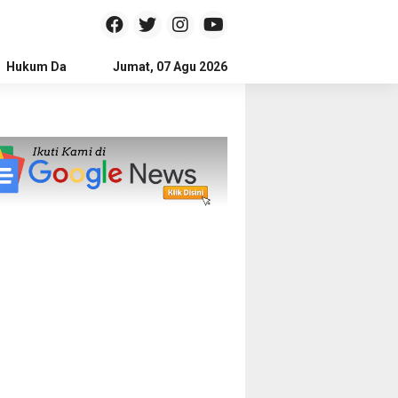
Hukum Dan Kriminal
Jumat, 07 Agu 2026
Politik
Pendidikan
Gaya hidup
Na