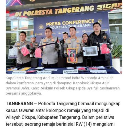
Kapolresta Tangerang Andi Muhammad Indra Waspada Amirullah
dalam konferensi pers yang di dampingi Kapolsek Cikupa AKP
Syamsul Bahri, Kanit Reskrim Polsek Cikupa Ipda Syaiful Rusdiansyah
bersama anggotanya.
TANGERANG
– Polresta Tangerang berhasil mengungkap
kasus tawuran antar kelompok remaja yang terjadi di
wilayah Cikupa, Kabupaten Tangerang. Dalam peristiwa
tersebut, seorang remaja berinisial RW (14) mengalami