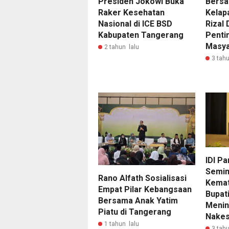
Presiden Jokowi Buka
Bersa
Raker Kesehatan
Kelap
Nasional di ICE BSD
Rizal
Kabupaten Tangerang
Penti
Masya
2 tahun lalu
3 tahu
IDI P
Semin
Rano Alfath Sosialisasi
Kemat
Empat Pilar Kebangsaan
Bupati
Bersama Anak Yatim
Menin
Piatu di Tangerang
Nake
1 tahun lalu
3 tahu