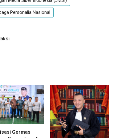
gan Media Siber Indonesia (JMSI)
aga Personalia Nasional
daksi
lisasi Germas