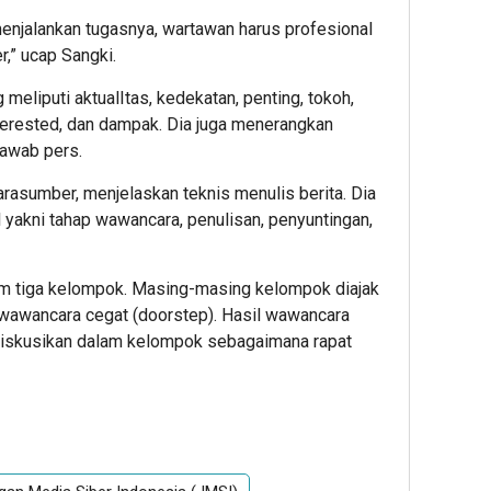
menjalankan tugasnya, wartawan harus profesional
,” ucap Sangki.
 meliputi aktualItas, kedekatan, penting, tokoh,
nterested, dan dampak. Dia juga menerangkan
jawab pers.
rasumber, menjelaskan teknis menulis berita. Dia
 yakni tahap wawancara, penulisan, penyuntingan,
lam tiga kelompok. Masing-masing kelompok diajak
 wawancara cegat (doorstep). Hasil wawancara
didiskusikan dalam kelompok sebagaimana rapat
App
re