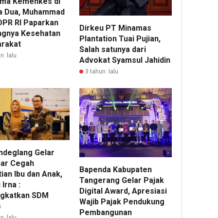
ma Kemenkes di
a Dua, Muhammad
 DPR RI Paparkan
Dirkeu PT Minamas
ngnya Kesehatan
Plantation Tuai Pujian,
rakat
Salah satunya dari
n lalu
Advokat Syamsul Jahidin
3 tahun lalu
andeglang Gelar
ar Cegah
Bapenda Kabupaten
ian Ibu dan Anak,
Tangerang Gelar Pajak
 Irna :
Digital Award, Apresiasi
gkatkan SDM
Wajib Pajak Pendukung
s
Pembangunan
n lalu