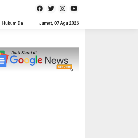
Hukum Dan Kriminal
Jumat, 07 Agu 2026
Politik
Pendidikan
Gaya hidup
Na