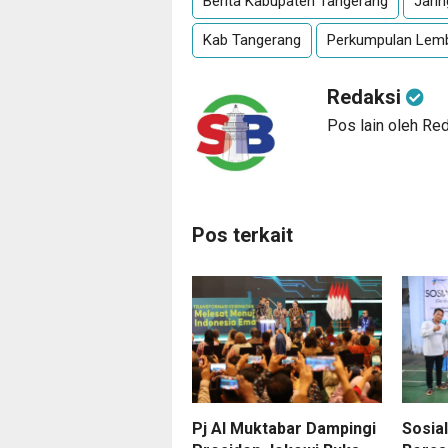
Berita Kabupaten Tangerang
Jarin
Kab Tangerang
Perkumpulan Lemb
Redaksi
Pos lain oleh Re
Pos terkait
Pj Al Muktabar Dampingi
Sosia