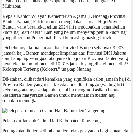
layanan dan fasilitas dipersiapkan dengan baik,” pungkas Al
Muktabar.
Kepala Kantor Wilayah Kementerian Agama (Kemenag) Provinsi
Banten Nanang Fatchurohman mengatakan Jamah Haji Provinsi
Banten yang berangkat tahun 2024 ini mendapatkan penambahan
kuota haji dari daerah Lain yang belum menyerap penuh kuota haji
yang diberikan Pemerintah Pusat ke masing-masing Provinsi.
“Sebelumnya kuota jamaah haji Provinsi Banten sebanyak 9.903
jamaah haji. Banten mendapat limpahan dari Provinsi DKI Jakarta
dan Lampung sehingga total jamaah haji dari Provinsi Banten yang
berangkat tahun ini menjadi 10.316 jamaah yang dibagi menjadi 27
Kelompok Terbang (Keloter),” ungkap Nanang.
Dikatakan, dilihat dari kenaikan yang signifikan calon jamaah haji di
Provinsi Banten yang masuk kedalam daftar tunggu (waiting list)
keberangkatannya setiap tahun, hal itu mengindikasikan bahwa
kesadaran masyarakat Banten untuk menunaikan ibadah haji
semakin meningkat.
Pelepasan Jamaah Calon Haji Kabupaten Tangerang.
Peningkatan itu terus diimbangi terhadap pelayanan bagi jamaah dan