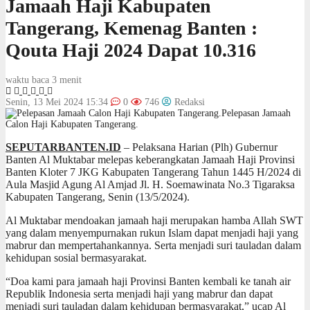
Jamaah Haji Kabupaten
Tangerang, Kemenag Banten :
Qouta Haji 2024 Dapat 10.316
waktu baca 3 menit
Senin, 13 Mei 2024 15:34
0
746
Redaksi
Pelepasan Jamaah
Calon Haji Kabupaten Tangerang.
SEPUTARBANTEN.ID
– Pelaksana Harian (Plh) Gubernur
Banten Al Muktabar melepas keberangkatan Jamaah Haji Provinsi
Banten Kloter 7 JKG Kabupaten Tangerang Tahun 1445 H/2024 di
Aula Masjid Agung Al Amjad Jl. H. Soemawinata No.3 Tigaraksa
Kabupaten Tangerang, Senin (13/5/2024).
Al Muktabar mendoakan jamaah haji merupakan hamba Allah SWT
yang dalam menyempurnakan rukun Islam dapat menjadi haji yang
mabrur dan mempertahankannya. Serta menjadi suri tauladan dalam
kehidupan sosial bermasyarakat.
“Doa kami para jamaah haji Provinsi Banten kembali ke tanah air
Republik Indonesia serta menjadi haji yang mabrur dan dapat
menjadi suri tauladan dalam kehidupan bermasyarakat,” ucap Al