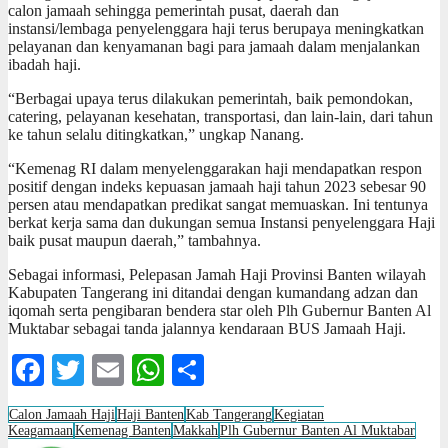
calon jamaah sehingga pemerintah pusat, daerah dan
instansi/lembaga penyelenggara haji terus berupaya meningkatkan
pelayanan dan kenyamanan bagi para jamaah dalam menjalankan
ibadah haji.
“Berbagai upaya terus dilakukan pemerintah, baik pemondokan,
catering, pelayanan kesehatan, transportasi, dan lain-lain, dari tahun
ke tahun selalu ditingkatkan,” ungkap Nanang.
“Kemenag RI dalam menyelenggarakan haji mendapatkan respon
positif dengan indeks kepuasan jamaah haji tahun 2023 sebesar 90
persen atau mendapatkan predikat sangat memuaskan. Ini tentunya
berkat kerja sama dan dukungan semua Instansi penyelenggara Haji
baik pusat maupun daerah,” tambahnya.
Sebagai informasi, Pelepasan Jamah Haji Provinsi Banten wilayah
Kabupaten Tangerang ini ditandai dengan kumandang adzan dan
iqomah serta pengibaran bendera star oleh Plh Gubernur Banten Al
Muktabar sebagai tanda jalannya kendaraan BUS Jamaah Haji.
Facebook
Twitter
Email
WhatsApp
Share
Calon Jamaah Haji
Haji Banten
Kab Tangerang
Kegiatan
Keagamaan
Kemenag Banten
Makkah
Plh Gubernur Banten Al Muktabar