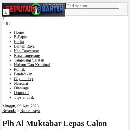
Home
E-Paper
Berita
Banten Raya
Kab.Tangerang
Kota Tangerang
Tangerang Selatan
Hukum Dan Kriminal
Politik
Pendidikan
Gaya hidup
Nasional
Olahraga
Otomotif
Tips & Trik
Minggu, 09 Agu 2026
Beranda
Banten raya
Plh Al Muktabar Lepas Calon