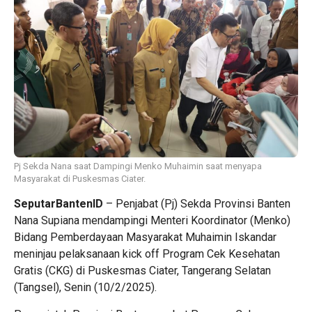
Pj Sekda Nana saat Dampingi Menko Muhaimin saat menyapa
Masyarakat di Puskesmas Ciater.
SeputarBantenID
– Penjabat (Pj) Sekda Provinsi Banten
Nana Supiana mendampingi Menteri Koordinator (Menko)
Bidang Pemberdayaan Masyarakat Muhaimin Iskandar
meninjau pelaksanaan kick off Program Cek Kesehatan
Gratis (CKG) di Puskesmas Ciater, Tangerang Selatan
(Tangsel), Senin (10/2/2025).