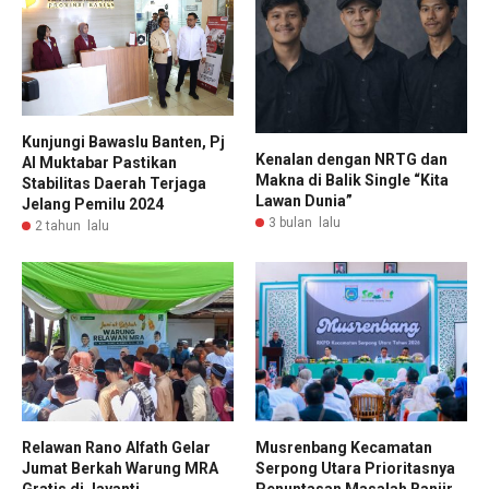
Kunjungi Bawaslu Banten, Pj
Kenalan dengan NRTG dan
Al Muktabar Pastikan
Makna di Balik Single “Kita
Stabilitas Daerah Terjaga
Lawan Dunia”
Jelang Pemilu 2024
3 bulan lalu
2 tahun lalu
Relawan Rano Alfath Gelar
Musrenbang Kecamatan
Jumat Berkah Warung MRA
Serpong Utara Prioritasnya
Gratis di Jayanti
Penuntasan Masalah Banjir