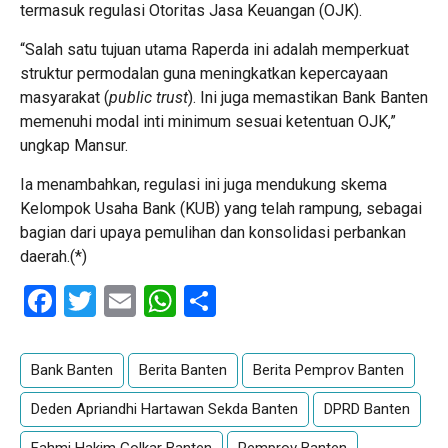
termasuk regulasi Otoritas Jasa Keuangan (OJK).
​“Salah satu tujuan utama Raperda ini adalah memperkuat
struktur permodalan guna meningkatkan kepercayaan
masyarakat (
public trust
). Ini juga memastikan Bank Banten
memenuhi modal inti minimum sesuai ketentuan OJK,”
ungkap Mansur.
​Ia menambahkan, regulasi ini juga mendukung skema
Kelompok Usaha Bank (KUB) yang telah rampung, sebagai
bagian dari upaya pemulihan dan konsolidasi perbankan
daerah.(*)
Facebook
Twitter
Email
WhatsApp
Share
Bank Banten
Berita Banten
Berita Pemprov Banten
Deden Apriandhi Hartawan Sekda Banten
DPRD Banten
Fahmi Hakim Golkar Banten
Pemprov Banten