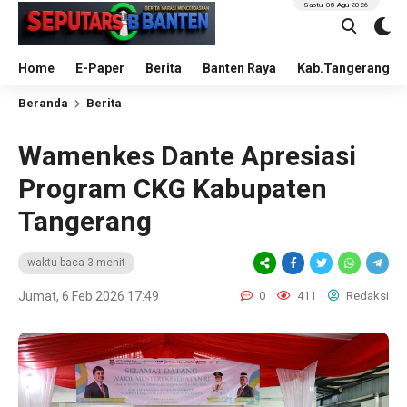
Sabtu, 08 Agu 2026
Home
E-Paper
Berita
Banten Raya
Kab.Tangerang
Beranda
Berita
Wamenkes Dante Apresiasi
Program CKG Kabupaten
Tangerang
waktu baca 3 menit
Jumat, 6 Feb 2026 17:49
0
411
Redaksi