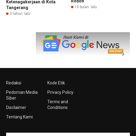
Roboh
Ketenagakerjaan di Kota
10 bulan lalu
Tangerang
3 tahun lalu
Redaksi
Kode Etik
Pedoman Media
Privacy Policy
Siber
Terms and
Disclaimer
Conditions
Tentang Kami