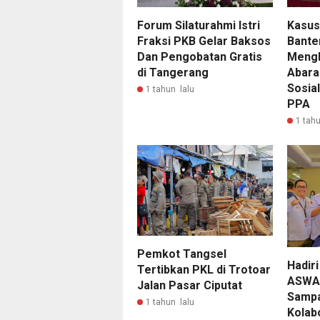
Forum Silaturahmi Istri
Kasus
Fraksi PKB Gelar Baksos
Bante
Dan Pengobatan Gratis
Mengk
di Tangerang
Abara
Sosia
1 tahun lalu
PPA
1 tahu
Pemkot Tangsel
Hadir
Tertibkan PKL di Trotoar
ASWA
Jalan Pasar Ciputat
Sampa
1 tahun lalu
Kolab