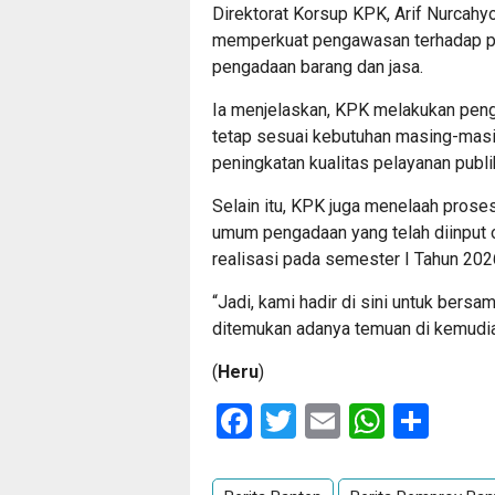
Direktorat Korsup KPK, Arif Nurcahyo
memperkuat pengawasan terhadap pr
pengadaan barang dan jasa.
Ia menjelaskan, KPK melakukan pen
tetap sesuai kebutuhan masing-mas
peningkatan kualitas pelayanan publi
Selain itu, KPK juga menelaah prose
umum pengadaan yang telah diinput 
realisasi pada semester I Tahun 202
“Jadi, kami hadir di sini untuk bers
ditemukan adanya temuan di kemudian 
(
Heru
)
Facebook
Twitter
Email
Whats
Sha