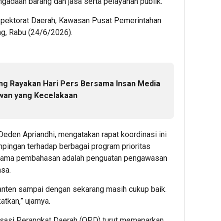
gadaan barang dan jasa serta pelayanan publik.
nspektorat Daerah, Kawasan Pusat Pemerintahan
ng, Rabu (24/6/2026).
ng Rayakan Hari Pers Bersama Insan Media
wan yang Kecelakaan
eden Apriandhi, mengatakan rapat koordinasi ini
pingan terhadap berbagai program prioritas
utama pembahasan adalah penguatan pengawasan
asa.
nten sampai dengan sekarang masih cukup baik.
atkan,” ujarnya.
isasi Perangkat Daerah (OPD) turut memaparkan