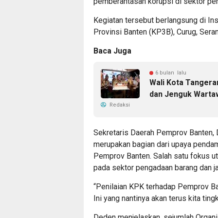
pemberantasan korupsi di sektor pen
Kegiatan tersebut berlangsung di I
Provinsi Banten (KP3B), Curug, Sera
Baca Juga
6 bulan lalu
Wali Kota Tangera
dan Jenguk Warta
Redaksi
Sekretaris Daerah Pemprov Banten, D
merupakan bagian dari upaya pendam
Pemprov Banten. Salah satu fokus 
pada sektor pengadaan barang dan j
“Penilaian KPK terhadap Pemprov Ba
Ini yang nantinya akan terus kita tingk
Deden menjelaskan, sejumlah Organ