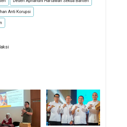
ten
Deden Apriandhi Hartawan Sekda Banten
han Anti Korupsi
n
daksi