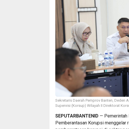
Sekretaris Daerah Pemprov Banten, Deden A
Supervisi (Korsup) Wilayah II Direktorat Kor
SEPUTARBANTENID
— Pemerintah 
Pemberantasan Korupsi menggelar ra