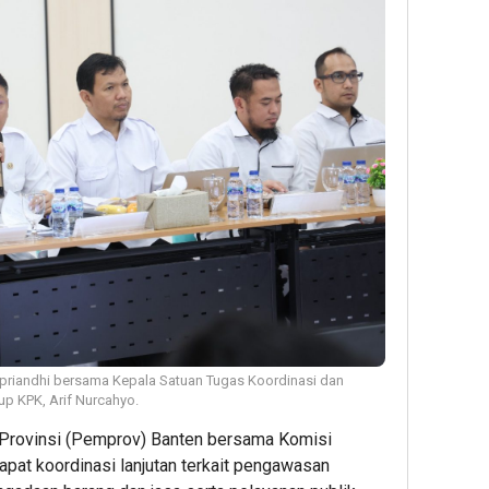
priandhi bersama Kepala Satuan Tugas Koordinasi dan
sup KPK, Arif Nurcahyo.
Provinsi (Pemprov) Banten bersama Komisi
pat koordinasi lanjutan terkait pengawasan