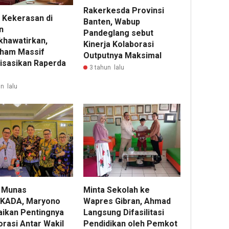
Rakerkesda Provinsi
 Kekerasan di
Banten, Wabup
n
Pandeglang sebut
hawatirkan,
Kinerja Kolaborasi
ham Massif
Outputnya Maksimal
lisasikan Raperda
3 tahun lalu
n lalu
i Munas
Minta Sekolah ke
KADA, Maryono
Wapres Gibran, Ahmad
ikan Pentingnya
Langsung Difasilitasi
orasi Antar Wakil
Pendidikan oleh Pemkot