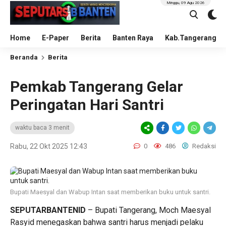
Minggu, 09 Agu 2026
Home
E-Paper
Berita
Banten Raya
Kab.Tangerang
Beranda
Berita
Pemkab Tangerang Gelar
Peringatan Hari Santri
waktu baca 3 menit
Rabu, 22 Okt 2025 12:43
0
486
Redaksi
Bupati Maesyal dan Wabup Intan saat memberikan buku untuk santri.
SEPUTARBANTENID
– Bupati Tangerang, Moch Maesyal
Rasyid menegaskan bahwa santri harus menjadi pelaku