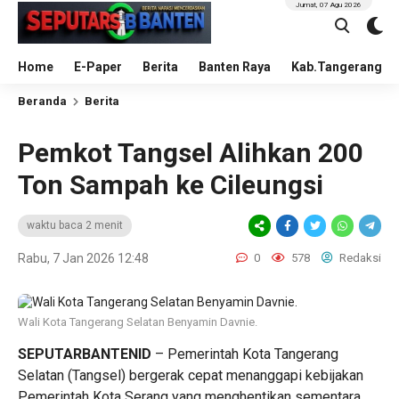
Jumat, 07 Agu 2026
Home
E-Paper
Berita
Banten Raya
Kab.Tangerang
Beranda
Berita
Pemkot Tangsel Alihkan 200
Ton Sampah ke Cileungsi
waktu baca 2 menit
Rabu, 7 Jan 2026 12:48
0
578
Redaksi
Wali Kota Tangerang Selatan Benyamin Davnie.
SEPUTARBANTENID
– Pemerintah Kota Tangerang
Selatan (Tangsel) bergerak cepat menanggapi kebijakan
Pemerintah Kota Serang yang menghentikan sementara