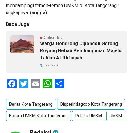
mendampingi temen-temen UMKM di Kota Tangerang,”
ungkapnya. (
angga
)
Baca Juga
2 tahun lalu
Warga Gondrong Cipondoh Gotong
Royong Rehab Pembangunan Majelis
Taklim Al-Ittifaqiah
Redaksi
Facebook
Twitter
Email
WhatsApp
Share
Berita Kota Tangerang
Disperindagkop Kota Tangerang
Forum UMKM Kota Tangerang
Pelaku UMKM
UMKM
Redaksi