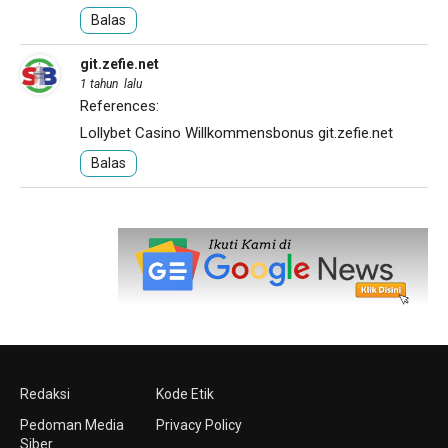
Balas
git.zefie.net
1 tahun lalu
References:
Lollybet Casino Willkommensbonus
git.zefie.net
Balas
Redaksi
Kode Etik
Pedoman Media
Privacy Policy
Siber