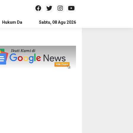
Hukum Dan Kriminal
Sabtu, 08 Agu 2026
Politik
Pendidikan
Gaya hidup
Na