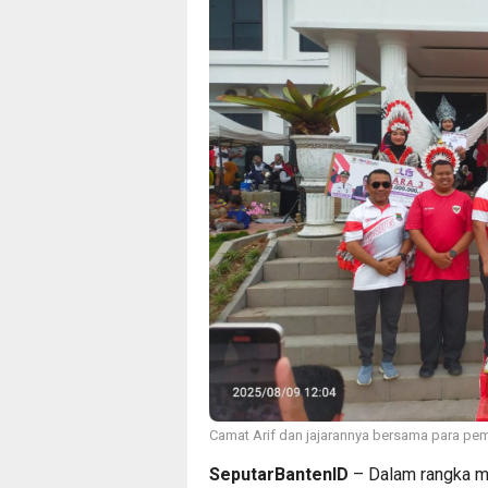
Camat Arif dan jajarannya bersama para p
SeputarBantenID
– Dalam rangka m