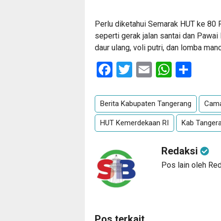
Perlu diketahui Semarak HUT ke 80 
seperti gerak jalan santai dan Pawa
daur ulang, voli putri, dan lomba manc
Facebook
Twitter
Email
Whats
Sha
Berita Kabupaten Tangerang
Cama
HUT Kemerdekaan RI
Kab Tanger
Redaksi
Pos lain oleh Re
Pos terkait