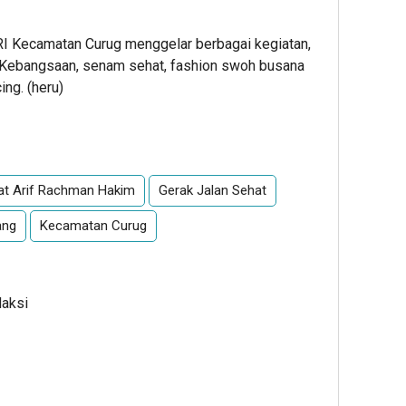
RI Kecamatan Curug menggelar berbagai kegiatan,
i Kebangsaan, senam sehat, fashion swoh busana
ing. (heru)
App
re
t Arif Rachman Hakim
Gerak Jalan Sehat
ang
Kecamatan Curug
daksi