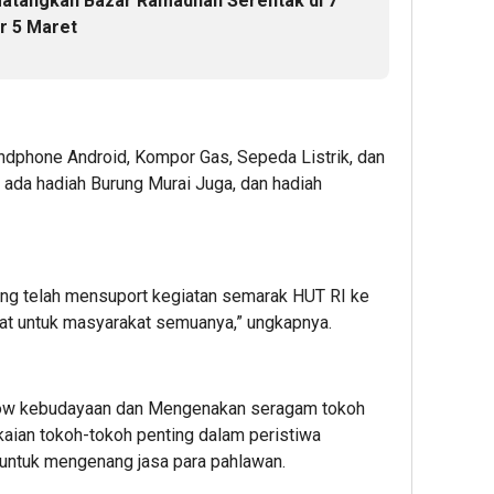
atangkan Bazar Ramadhan Serentak di 7
r 5 Maret
ndphone Android, Kompor Gas, Sepeda Listrik, dan
tu ada hadiah Burung Murai Juga, dan hadiah
ng telah mensuport kegiatan semarak HUT RI ke
aat untuk masyarakat semuanya,” ungkapnya.
show kebudayaan dan Mengenakan seragam tokoh
aian tokoh-tokoh penting dalam peristiwa
untuk mengenang jasa para pahlawan.