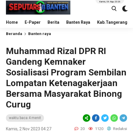
Kamis, 06 Agu 2026
Home
E-Paper
Berita
Banten Raya
Kab.Tangerang
Beranda
Banten raya
Muhammad Rizal DPR RI
Gandeng Kemnaker
Sosialisasi Program Sembilan
Lompatan Ketenagakerjaan
Bersama Masyarakat Binong
Curug
waktu baca 4 menit
Kamis, 2 Nov 2023 04:27
20
1120
Redaksi