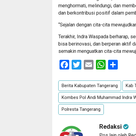
menghormati, melindungi, dan memb
dan berkontribusi positif dalam pem
“Sejalan dengan cita-cita mewujudk
Terakhir, Indra Waspada berharap, 
bisa berinovasi, dan berperan aktif
semakin menguatkan cita-cita mewuj
Facebook
Twitter
Email
Whats
Sha
Berita Kabupaten Tangerang
Kab 
Kombes Pol Andi Muhammad Indra W
Polresta Tangerang
Redaksi
Pos lain oleh Re