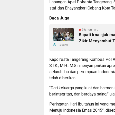
Lapangan Apel Polresta Tangerang, Se
staf dan Bhayangkari Cabang Kota T
Baca Juga
3 tahun lalu
Bupati Irna ajak 
Zikir Menyambut T
Redaksi
Kapolresta Tangerang Kombes Pol A
S.I.K., M.H., M.Si. menyampaikan ap
seluruh ibu dan perempuan Indonesia
telah diberikan.
“Dari keluarga yang kuat dan harmonis
berintegritas, dan berdaya saing,” uj
Peringatan Hari Ibu tahun ini yang
Menuju Indonesia Emas 2045”, dise