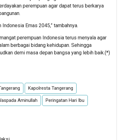
erdayakan perempuan agar dapat terus berkarya
bangunan.
an Indonesia Emas 2045,” tambahnya.
semangat perempuan Indonesia terus menyala agar
 dalam berbagai bidang kehidupan. Sehingga
udkan demi masa depan bangsa yang lebih baik.(*)
App
re
Tangerang
Kapolresta Tangerang
aspada Aminullah
Peringatan Hari Ibu
daksi