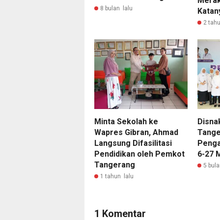
Merak
8 bulan lalu
Katan
2 tahu
Minta Sekolah ke
Disna
Wapres Gibran, Ahmad
Tange
Langsung Difasilitasi
Penga
Pendidikan oleh Pemkot
6-27 
Tangerang
5 bula
1 tahun lalu
1 Komentar