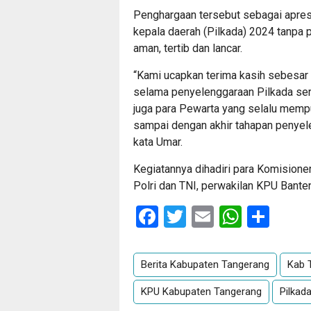
Penghargaan tersebut sebagai apres
kepala daerah (Pilkada) 2024 tanpa 
aman, tertib dan lancar.
“Kami ucapkan terima kasih sebesa
selama penyelenggaraan Pilkada ser
juga para Pewarta yang selalu mempub
sampai dengan akhir tahapan penyelen
kata Umar.
Kegiatannya dihadiri para Komision
Polri dan TNI, perwakilan KPU Banten
Facebook
Twitter
Email
Whats
Sha
Berita Kabupaten Tangerang
Kab 
KPU Kabupaten Tangerang
Pilkad