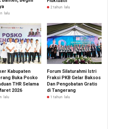
 Banten, Begini
Fluktuatif
ya
2 tahun lalu
n lalu
ker Kabupaten
Forum Silaturahmi Istri
rang Buka Posko
Fraksi PKB Gelar Baksos
duan THR Selama
Dan Pengobatan Gratis
Maret 2026
di Tangerang
n lalu
1 tahun lalu