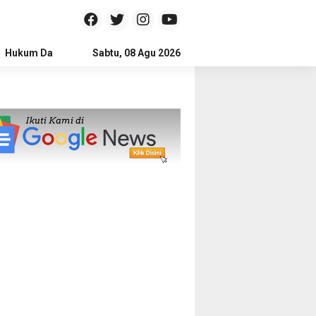
Hukum Dan Kriminal
Sabtu, 08 Agu 2026
Politik
Pendidikan
Gaya hidup
Na