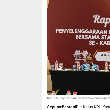
Ketua Muhamad Umar bersama komisioner 
SeputarBantenID
– Ketua KPU Kab