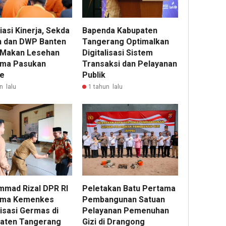
asi Kinerja, Sekda
Bapenda Kabupaten
 dan DWP Banten
Tangerang Optimalkan
 Makan Lesehan
Digitalisasi Sistem
ma Pasukan
Transaksi dan Pelayanan
e
Publik
n lalu
1 tahun lalu
mad Rizal DPR RI
Peletakan Batu Pertama
ama Kemenkes
Pembangunan Satuan
isasi Germas di
Pelayanan Pemenuhan
aten Tangerang
Gizi di Drangong