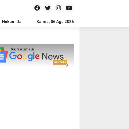
Hukum Dan Kriminal
Kamis, 06 Agu 2026
Politik
Pendidikan
Gaya hidup
Na