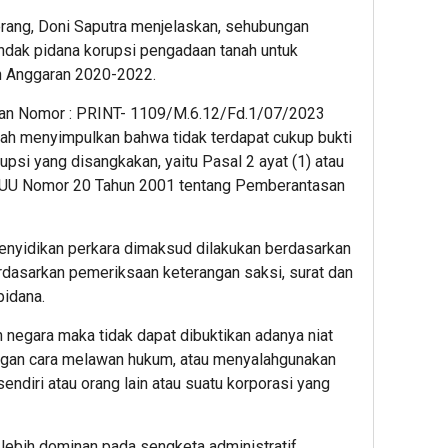
gerang, Doni Saputra menjelaskan, sehubungan
ndak pidana korupsi pengadaan tanah untuk
 Anggaran 2020-2022.
ikan Nomor : PRINT- 1109/M.6.12/Fd.1/07/2023
elah menyimpulkan bahwa tidak terdapat cukup bukti
psi yang disangkakan, yaitu Pasal 2 ayat (1) atau
 UU Nomor 20 Tahun 2001 tentang Pemberantasan
nyidikan perkara dimaksud dilakukan berdasarkan
rdasarkan pemeriksaan keterangan saksi, surat dan
pidana.
n negara maka tidak dapat dibuktikan adanya niat
ngan cara melawan hukum, atau menyalahgunakan
ndiri atau orang lain atau suatu korporasi yang
 lebih dominan pada sengketa administratif,