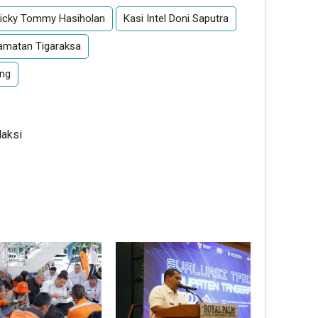
 Ricky Tommy Hasiholan
Kasi Intel Doni Saputra
amatan Tigaraksa
ang
daksi