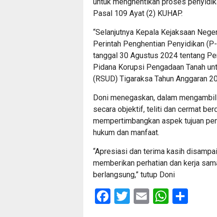
untuk menghentikan proses penyidik
Pasal 109 Ayat (2) KUHAP.
“Selanjutnya Kepala Kejaksaan Nege
Perintah Penghentian Penyidikan (P
tanggal 30 Agustus 2024 tentang Pe
Pidana Korupsi Pengadaan Tanah u
(RSUD) Tigaraksa Tahun Anggaran 20
Doni menegaskan, dalam mengambil k
secara objektif, teliti dan cermat be
mempertimbangkan aspek tujuan pene
hukum dan manfaat.
“Apresiasi dan terima kasih disampa
memberikan perhatian dan kerja sama
berlangsung,” tutup Doni
Facebook
Twitter
Email
Whats
Sha