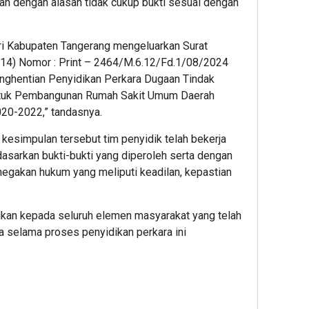
an dengan alasan tidak cukup bukti sesuai dengan
ri Kabupaten Tangerang mengeluarkan Surat
-14) Nomor : Print – 2464/M.6.12/Fd.1/08/2024
nghentian Penyidikan Perkara Dugaan Tindak
ntuk Pembangunan Rumah Sakit Umum Daerah
20-2022,” tandasnya.
esimpulan tersebut tim penyidik telah bekerja
rdasarkan bukti-bukti yang diperoleh serta dengan
gakan hukum yang meliputi keadilan, kepastian
ikan kepada seluruh elemen masyarakat yang telah
 selama proses penyidikan perkara ini
App
re