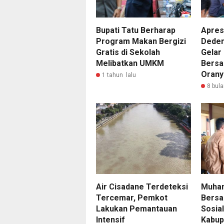
Bupati Tatu Berharap
Apresi
Program Makan Bergizi
Deden
Gratis di Sekolah
Gelar
Melibatkan UMKM
Bersa
Orany
1 tahun lalu
8 bula
Air Cisadane Terdeteksi
Muham
Tercemar, Pemkot
Bers
Lakukan Pemantauan
Sosial
Intensif
Kabup