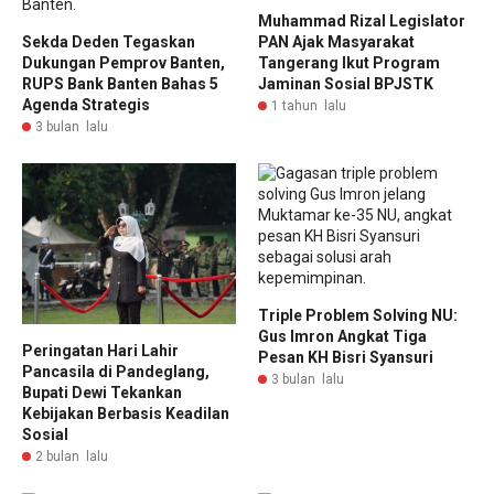
Muhammad Rizal Legislator
Sekda Deden Tegaskan
PAN Ajak Masyarakat
Dukungan Pemprov Banten,
Tangerang Ikut Program
RUPS Bank Banten Bahas 5
Jaminan Sosial BPJSTK
Agenda Strategis
1 tahun lalu
3 bulan lalu
Triple Problem Solving NU:
Gus Imron Angkat Tiga
Peringatan Hari Lahir
Pesan KH Bisri Syansuri
Pancasila di Pandeglang,
3 bulan lalu
Bupati Dewi Tekankan
Kebijakan Berbasis Keadilan
Sosial
2 bulan lalu