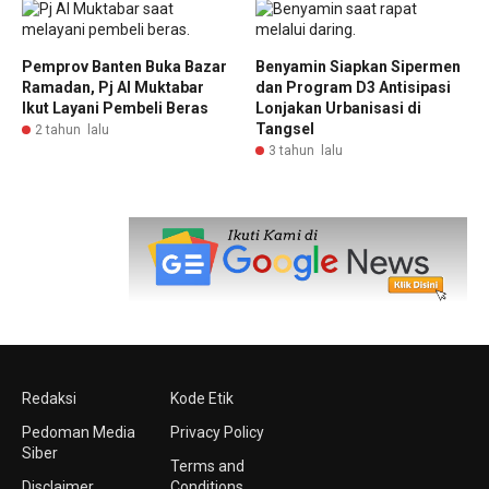
Pemprov Banten Buka Bazar
Benyamin Siapkan Sipermen
Ramadan, Pj Al Muktabar
dan Program D3 Antisipasi
Ikut Layani Pembeli Beras
Lonjakan Urbanisasi di
Tangsel
2 tahun lalu
3 tahun lalu
Redaksi
Kode Etik
Pedoman Media
Privacy Policy
Siber
Terms and
Disclaimer
Conditions