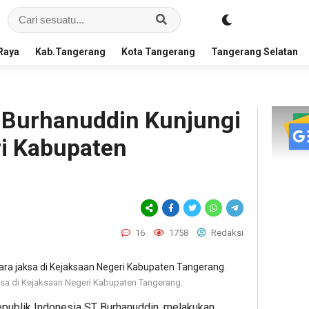
Raya
Kab.Tangerang
Kota Tangerang
Tangerang Selatan
 Burhanuddin Kunjungi
i Kabupaten
16
1758
Redaksi
sa di Kejaksaan Negeri Kabupaten Tangerang.
publik Indonesia ST Burhanuddin, melakukan