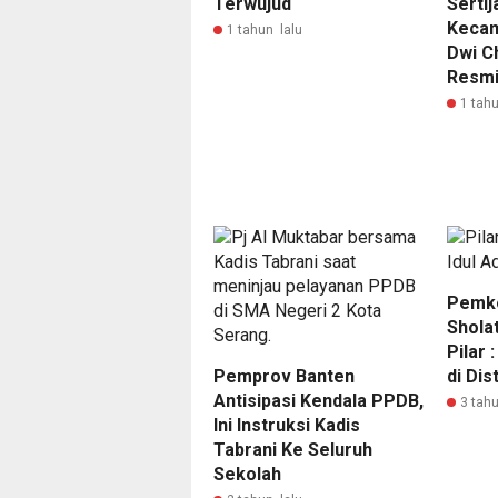
Terwujud
Sertij
Kecam
1 tahun lalu
Dwi C
Resmi
1 tahu
Pemko
Sholat
Pilar 
Pemprov Banten
di Dis
Antisipasi Kendala PPDB,
3 tahu
Ini Instruksi Kadis
Tabrani Ke Seluruh
Sekolah