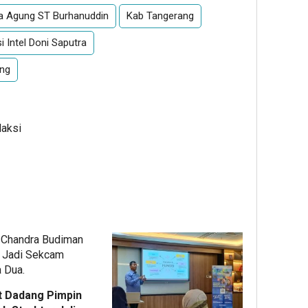
a Agung ST Burhanuddin
Kab Tangerang
i Intel Doni Saputra
ang
daksi
 Dadang Pimpin