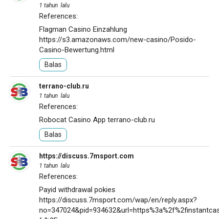
1 tahun lalu
References:
Flagman Casino Einzahlung
https://s3.amazonaws.com/new-casino/Posido-
Casino-Bewertung.html
Balas
terrano-club.ru
1 tahun lalu
References:
Robocat Casino App
terrano-club.ru
Balas
https://discuss.7msport.com
1 tahun lalu
References:
Payid withdrawal pokies
https://discuss.7msport.com/wap/en/reply.aspx?
no=347024&pid=934632&url=https%3a%2f%2finstantcas