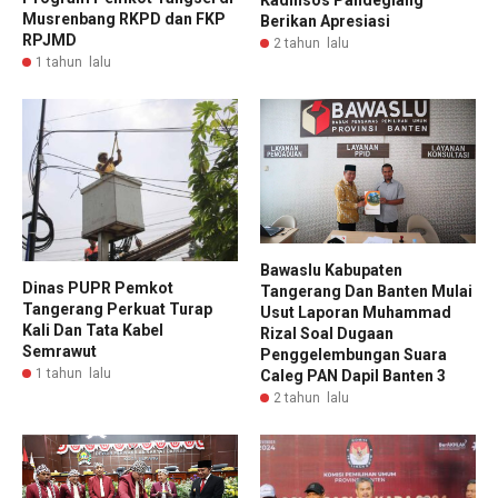
Musrenbang RKPD dan FKP
Berikan Apresiasi
RPJMD
2 tahun lalu
1 tahun lalu
Bawaslu Kabupaten
Dinas PUPR Pemkot
Tangerang Dan Banten Mulai
Tangerang Perkuat Turap
Usut Laporan Muhammad
Kali Dan Tata Kabel
Rizal Soal Dugaan
Semrawut
Penggelembungan Suara
1 tahun lalu
Caleg PAN Dapil Banten 3
2 tahun lalu