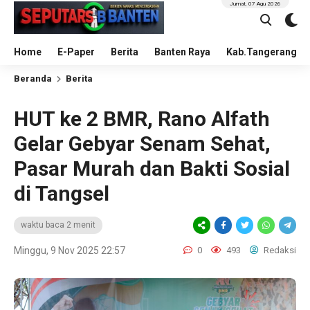
Jumat, 07 Agu 2026
Home
E-Paper
Berita
Banten Raya
Kab.Tangerang
Beranda
Berita
HUT ke 2 BMR, Rano Alfath
Gelar Gebyar Senam Sehat,
Pasar Murah dan Bakti Sosial
di Tangsel
waktu baca 2 menit
Minggu, 9 Nov 2025 22:57
0
493
Redaksi